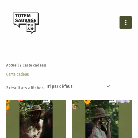
Aller
au
contenu
Accueil
/ Carte cadeau
Carte cadeau
2 résultats affichés