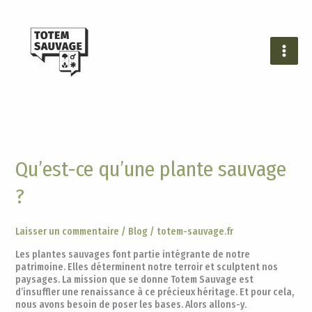
Aller
au
contenu
Qu’est-
Qu’est-ce qu’une plante sauvage
ce
qu’une
?
plante
sauvage
?
Laisser un commentaire
/
Blog
/
totem-sauvage.fr
Les plantes sauvages font partie intégrante de notre
patrimoine. Elles déterminent notre terroir et sculptent nos
paysages. La mission que se donne Totem Sauvage est
d’insuffler une renaissance à ce précieux héritage. Et pour cela,
nous avons besoin de poser les bases. Alors allons-y.